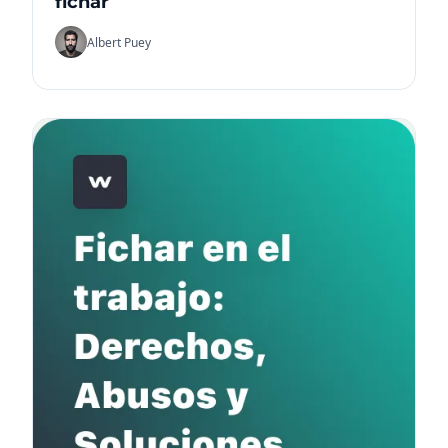
fichar
Albert Puey