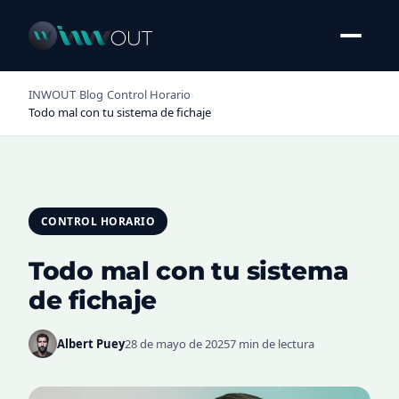
INWOUT
›
Blog
›
Control Horario
›
Todo mal con tu sistema de fichaje
CONTROL HORARIO
Todo mal con tu sistema
de fichaje
Albert Puey
28 de mayo de 2025
7 min de lectura