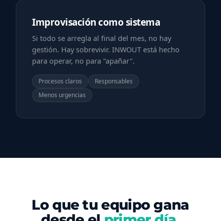
Improvisación como sistema
Si todo se arregla al final del mes, no hay
gestión. Hay sobrevivir. INWOUT está hecho
para operar, no para "apañar".
Procesos claros
Responsables
Menos urgencias
Lo que tu equipo gana
desde el
primer día
.