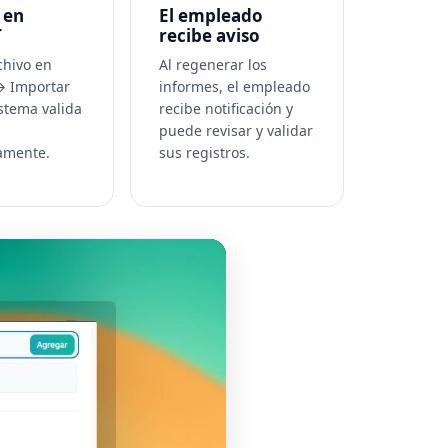
 en
El empleado
T
recibe aviso
chivo en
Al regenerar los
→ Importar
informes, el empleado
istema valida
recibe notificación y
puede revisar y validar
amente.
sus registros.