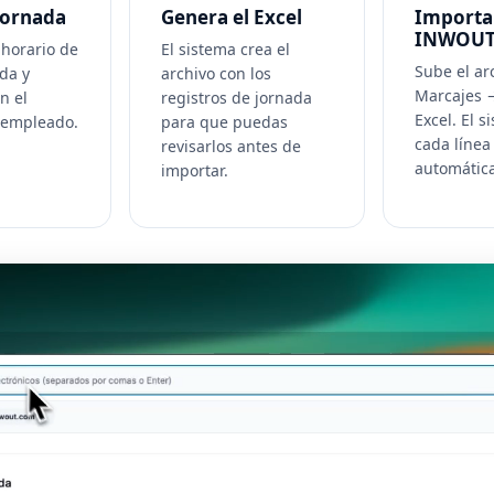
 jornada
Genera el Excel
Importa
INWOU
 horario de
El sistema crea el
Sube el ar
ida y
archivo con los
Marcajes 
n el
registros de jornada
Excel. El s
l empleado.
para que puedas
cada línea
revisarlos antes de
automátic
importar.