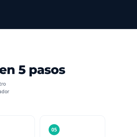
 en 5 pasos
tro
jador
05