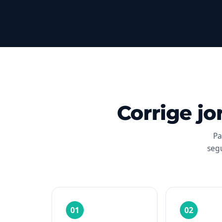
Corrige jo
Pa
segú
01
02