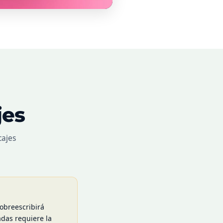
jes
cajes
sobreescribirá
adas requiere la