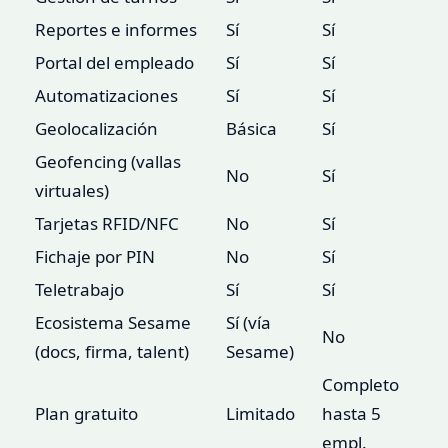
Reportes e informes
Sí
Sí
Portal del empleado
Sí
Sí
Automatizaciones
Sí
Sí
Geolocalización
Básica
Sí
Geofencing (vallas
No
Sí
virtuales)
Tarjetas RFID/NFC
No
Sí
Fichaje por PIN
No
Sí
Teletrabajo
Sí
Sí
Ecosistema Sesame
Sí (vía
No
(docs, firma, talent)
Sesame)
Completo
Plan gratuito
Limitado
hasta 5
empl.