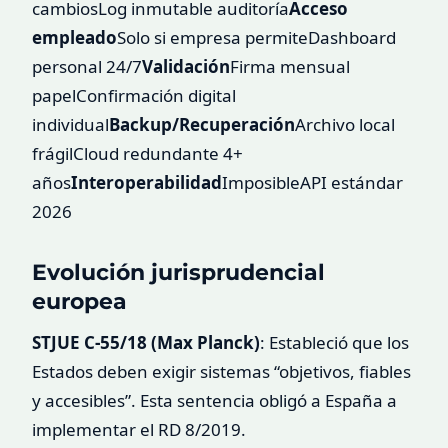
cambiosLog inmutable auditoría
Acceso
empleado
Solo si empresa permiteDashboard
personal 24/7
Validación
Firma mensual
papelConfirmación digital
individual
Backup/Recuperación
Archivo local
frágilCloud redundante 4+
años
Interoperabilidad
ImposibleAPI estándar
2026
Evolución jurisprudencial
europea
STJUE C-55/18 (Max Planck)
: Estableció que los
Estados deben exigir sistemas “objetivos, fiables
y accesibles”. Esta sentencia obligó a España a
implementar el RD 8/2019.